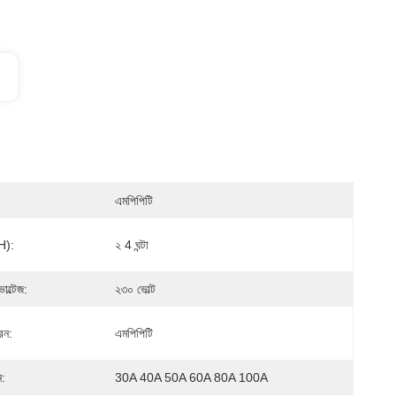
এমপিপিটি
h):
২ 4 ঘন্টা
ভোল্টেজ:
২৩০ ভোল্ট
ধরন:
এমপিপিটি
ন:
30A 40A 50A 60A 80A 100A