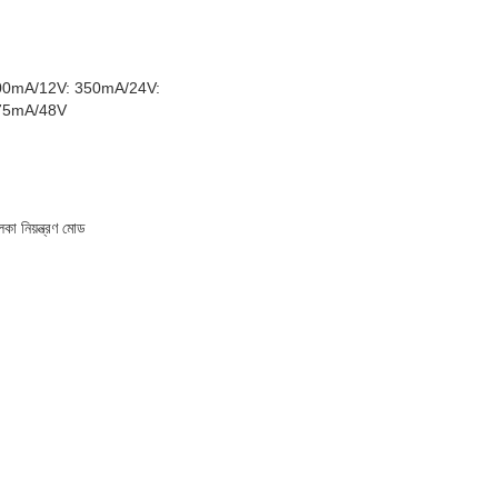
00mA/12V: 350mA/24V:
75mA/48V
কা নিয়ন্ত্রণ মোড