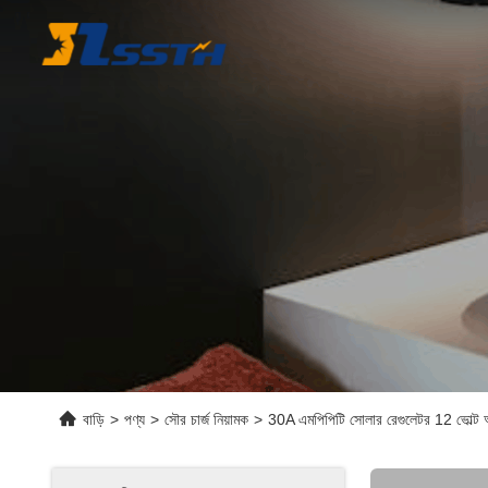
বাড়ি
>
পণ্য
>
সৌর চার্জ নিয়ামক
>
30A এমপিপিটি সোলার রেগুলেটর 12 ভোল্ট অটো