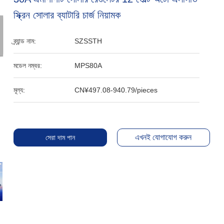
স্ক্রিন সোলার ব্যাটারি চার্জ নিয়ামক
ব্র্যান্ড নাম:
SZSSTH
মডেল নম্বর:
MPS80A
মূল্য:
CN¥497.08-940.79/pieces
এখনই যোগাযোগ করুন
সেরা দাম পান