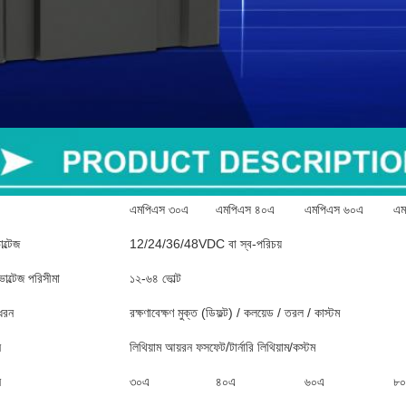
এমপিএস ৩০এ
এমপিএস ৪০এ
এমপিএস ৬০এ
এম
ল্টেজ
12/24/36/48VDC বা স্ব-পরিচয়
োল্টেজ পরিসীমা
১২-৬৪ ভোল্ট
ধরন
রক্ষণাবেক্ষণ মুক্ত (ডিফল্ট) / কলয়েড / তরল / কাস্টম
ন
লিথিয়াম আয়রন ফসফেট/টার্নারি লিথিয়াম/কস্টম
ন
৩০এ
৪০এ
৬০এ
৮