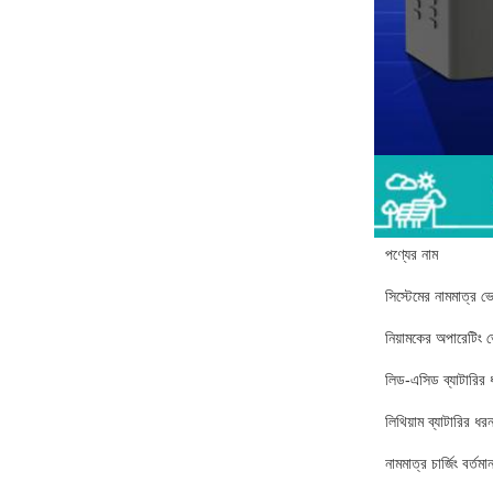
পণ্যের নাম
সিস্টেমের নামমাত্র ভো
নিয়ামকের অপারেটিং ভ
লিড-এসিড ব্যাটারির 
লিথিয়াম ব্যাটারির ধর
নামমাত্র চার্জিং বর্তমা