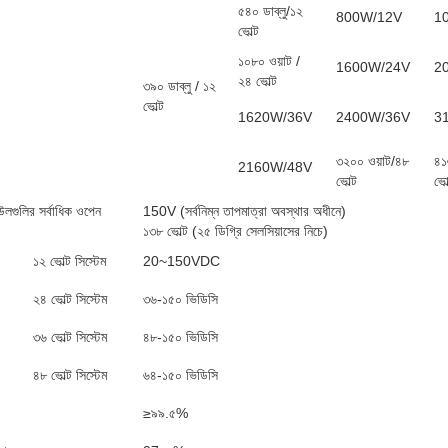
৫৪০ ডাব্লু/১২
800W/12V
1
ভোল্ট
১০৮০ ওয়াট /
1600W/24V
2
২৪ ভোল্ট
৩৯০ ডাব্লু / ১২
ভোল্ট
1620W/36V
2400W/36V
3
৩২০০ ওয়াট/৪৮
৪১
2160W/48V
ভোল্ট
ভোল
গুলির সর্বাধিক ওপেন
150V (সর্বনিম্ন তাপমাত্রা অবস্থার অধীনে)
১৩৮ ভোল্ট (২৫ ডিগ্রি সেলসিয়াসের নিচে)
১২ ভোল্ট সিস্টেম
20~150VDC
২৪ ভোল্ট সিস্টেম
৩৬-১৫০ ভিডিসি
৩৬ ভোল্ট সিস্টেম
৪৮-১৫০ ভিডিসি
৪৮ ভোল্ট সিস্টেম
৬৪-১৫০ ভিডিসি
≥৯৯.৫%