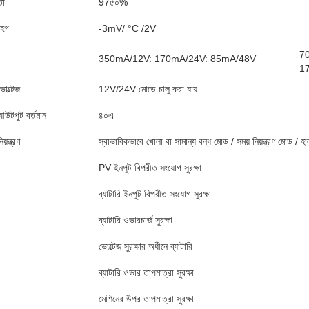
তা
97৫০%
সহগ
-3mV/ °C /2V
7
350mA/12V: 170mA/24V: 85mA/48V
1
োল্টেজ
12V/24V মোডে চালু করা যায়
উটপুট বর্তমান
৪০এ
ন্ত্রণ
স্বাভাবিকভাবে খোলা বা সামান্য বন্ধ মোড / সময় নিয়ন্ত্রণ মোড / হাল
PV ইনপুট বিপরীত সংযোগ সুরক্ষা
ব্যাটারি ইনপুট বিপরীত সংযোগ সুরক্ষা
ব্যাটারি ওভারচার্জ সুরক্ষা
ভোল্টেজ সুরক্ষার অধীনে ব্যাটারি
ব্যাটারি ওভার তাপমাত্রা সুরক্ষা
মেশিনের উপর তাপমাত্রা সুরক্ষা