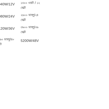
১৩০০ ওয়াট / ১২
040W/12V
ভোল্ট
২৬০০ ডাব্লু/২৪
080W/24V
ভোল্ট
৩৯০০ ডাব্লু/৩৬
120W/36V
ভোল্ট
৬০ ডাব্লু/৪৮
5200W/48V
্ট