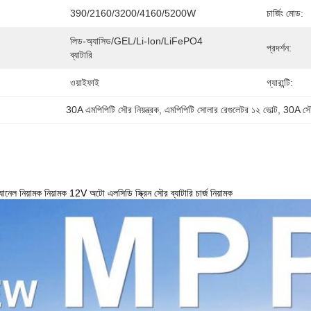
390/2160/3200/4160/5200W
চার্জিং মোড:
লিড-অ্যাসিড/GEL/Li-Ion/LiFePO4 
প্রদর্শন:
ব্যাটারি
ওয়াইফাই
গ্যারান্টি:
30A এমপিপিটি সৌর নিয়ন্ত্রক
, 
এমপিপিটি সোলার রেগুলেটর ১২ ভোল্ট
, 
30A সৌর ব
নেল নিয়ামক নিয়ামক 12V অটো এলসিডি স্ক্রিন সৌর ব্যাটারি চার্জ নিয়ামক