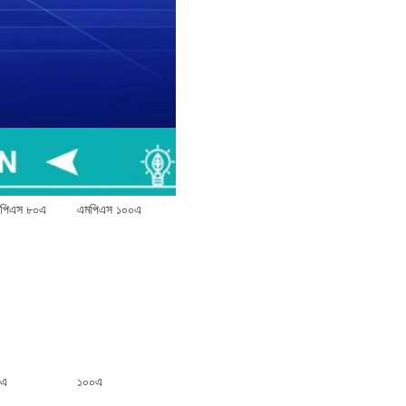
পিএস ৮০এ
এমপিএস ১০০এ
০এ
১০০এ