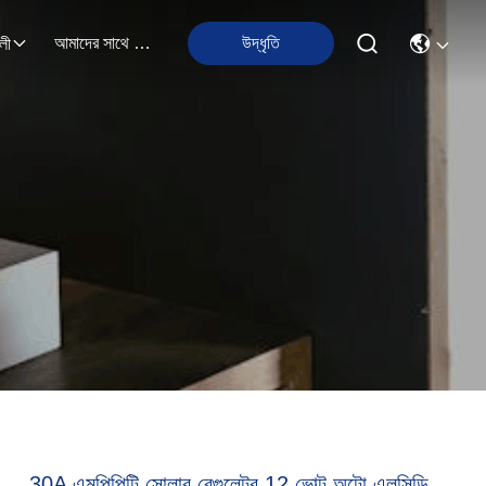
আমাদের সাথে যোগাযোগ
উদ্ধৃতি
লী
30A এমপিপিটি সোলার রেগুলেটর 12 ভোল্ট অটো এলসিডি