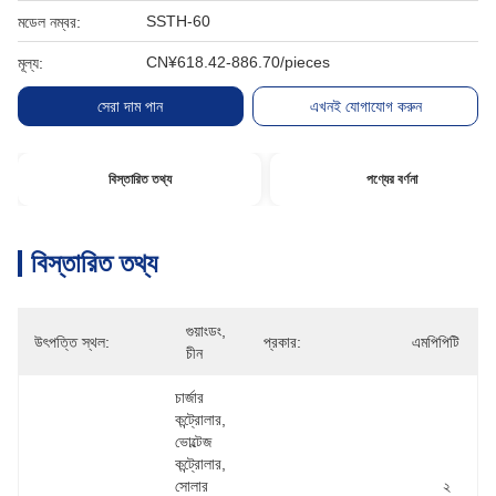
SSTH-60
মডেল নম্বর:
CN¥618.42-886.70/pieces
মূল্য:
সেরা দাম পান
এখনই যোগাযোগ করুন
বিস্তারিত তথ্য
পণ্যের বর্ণনা
বিস্তারিত তথ্য
গুয়াংডং, 
উৎপত্তি স্থল:
প্রকার:
এমপিপিটি
চীন
চার্জার 
কন্ট্রোলার, 
ভোল্টেজ 
কন্ট্রোলার, 
সোলার 
২ 