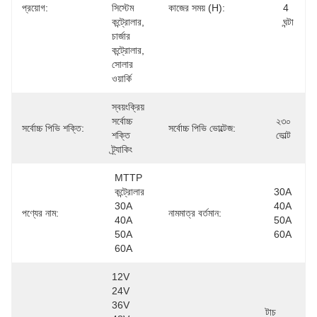
প্রয়োগ:
সিস্টেম 
কাজের সময় (h):
4 
কন্ট্রোলার, 
ঘন্টা
চার্জার 
কন্ট্রোলার, 
সোলার 
ওয়ার্কি
স্বয়ংক্রিয় 
সর্বোচ্চ 
২৩০ 
সর্বোচ্চ পিভি শক্তি:
সর্বোচ্চ পিভি ভোল্টেজ:
শক্তি 
ভোল্ট
ট্র্যাকিং
MTTP 
কন্ট্রোলার 
30A 
30A 
40A 
পণ্যের নাম:
নামমাত্র বর্তমান:
40A 
50A 
50A 
60A
60A
12V 
24V 
36V 
টাচ 