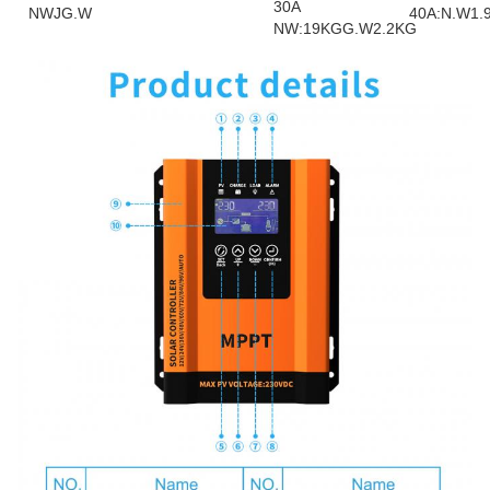
30A
NWJG.W
40A:N.W1.
NW:19KGG.W2.2KG