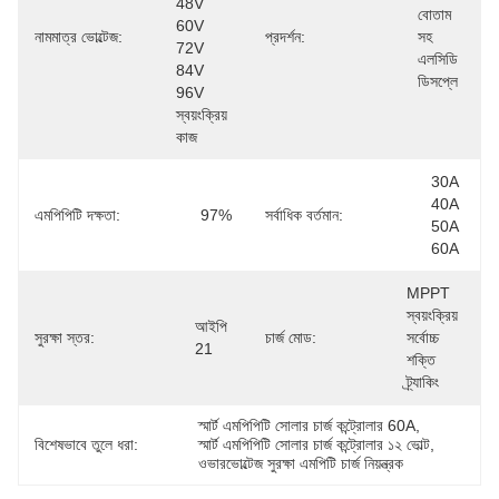
48V 
বোতাম 
60V 
নামমাত্র ভোল্টেজ:
প্রদর্শন:
সহ 
72V 
এলসিডি 
84V 
ডিসপ্লে
96V 
স্বয়ংক্রিয় 
কাজ
30A 
40A 
এমপিপিটি দক্ষতা:
97%
সর্বাধিক বর্তমান:
50A 
60A
MPPT 
স্বয়ংক্রিয় 
আইপি 
সুরক্ষা স্তর:
চার্জ মোড:
সর্বোচ্চ 
21
শক্তি 
ট্র্যাকিং
স্মার্ট এমপিপিটি সোলার চার্জ কন্ট্রোলার 60A
, 
বিশেষভাবে তুলে ধরা:
স্মার্ট এমপিপিটি সোলার চার্জ কন্ট্রোলার ১২ ভোল্ট
, 
ওভারভোল্টেজ সুরক্ষা এমপিটি চার্জ নিয়ন্ত্রক