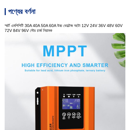
পণ্যের বর্ণনা
স্মার্ট এমপিপিটি 30A 40A 50A 60A উচ্চ ভোল্টেজ অটো 12V 24V 36V 48V 60V
72V 84V 96V সৌর চার্জ নিয়ামক