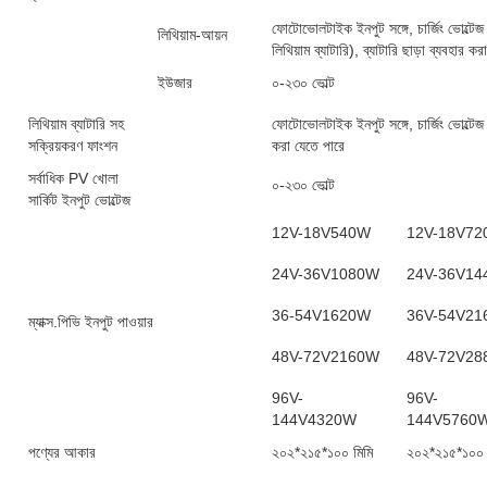
ফোটোভোলটাইক ইনপুট সঙ্গে, চার্জিং ভোল্টেজ
লিথিয়াম-আয়ন
লিথিয়াম ব্যাটারি), ব্যাটারি ছাড়া ব্যবহা
ইউজার
০-২৩০ ভোল্ট
লিথিয়াম ব্যাটারি সহ
ফোটোভোলটাইক ইনপুট সঙ্গে, চার্জিং ভোল্টেজ (
সক্রিয়করণ ফাংশন
করা যেতে পারে
সর্বাধিক PV খোলা
০-২৩০ ভোল্ট
সার্কিট ইনপুট ভোল্টেজ
12V-18V540W
12V-18V7
24V-36V1080W
24V-36V1
36-54V1620W
36V-54V2
ম্যাক্স.পিভি ইনপুট পাওয়ার
48V-72V2160W
48V-72V2
96V-
96V-
144V4320W
144V5760
পণ্যের আকার
২০২*২১৫*১০০ মিমি
২০২*২১৫*১০০ 