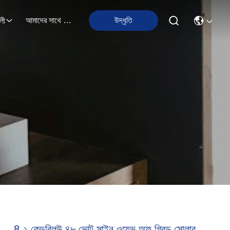
আমাদের সাথে যোগাযোগ
উদ্ধৃতি
লী
8.২ কেডব্লিউ ৪৮ ভোল্ট সাইন ওয়েভ অফ গ্রিড সোলার