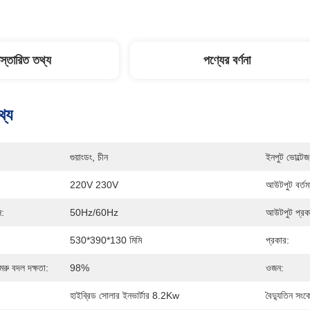
িস্তারিত তথ্য
পণ্যের বর্ণনা
থ্য
গুয়াংডং, চীন
ইনপুট ভোল্টেজ
220V 230V
আউটপুট বর্তম
ি:
50Hz/60Hz
আউটপুট প্রক
530*390*130 মিমি
প্রকার:
েরু বদল দক্ষতা:
98%
ওজন:
হাইব্রিড সোলার ইনভার্টার 8.2Kw
বৈদ্যুতিন সং