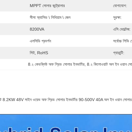
MPPT সোলার কন্ট্রোলার
যোগাযোগ:
সীসা অ্যাসিড \ লিথিয়াম \ জেল
সুরক্ষা:
8200VA
এসি ভোল্টেজ:
এলসিডি প্রদর্শন
সর্বোচ্চ পিভি 
সিই, RoHS
গ্যারান্টি:
8.২ কেডব্লিউ অফ গ্রিড সোলার ইনভার্টার
, 
8.২ কিলোওয়াট অল ইন ওয়ান সোলা
.2KW 48V সাইন ওয়েভ অফ গ্রিড সোলার ইনভার্টার 90-500V 40A অল ইন ওয়ান সোলার চা