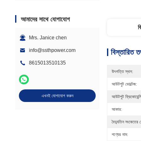
আমাদের সাথে যোগাযোগ
ব
Mrs. Janice chen
info@ssthpower.com
বিস্তারিত ত
8615013510135
উৎপত্তি স্থল:
আউটপুট ভোল্টেজ:
এখনই যোগাযোগ করুন
আউটপুট ফ্রিকোয়েন্স
আকার:
বৈদ্যুতিন সংকেতের ম
পণ্যের নাম: