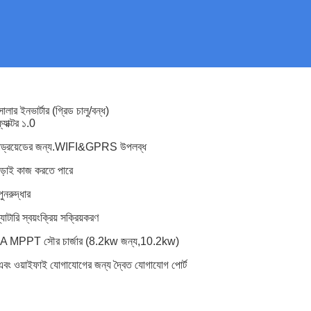
লার ইনভার্টার (গ্রিড চালু/বন্ধ)
যাক্টর ১.0
ন্ড্রয়েডের জন্য.WIFI&GPRS উপলব্ধ
 ছাড়াই কাজ করতে পারে
ুনরুদ্ধার
্যাটারি স্বয়ংক্রিয় সক্রিয়করণ
 160A MPPT সৌর চার্জার (8.2kw জন্য,10.2kw)
এবং ওয়াইফাই যোগাযোগের জন্য দ্বৈত যোগাযোগ পোর্ট