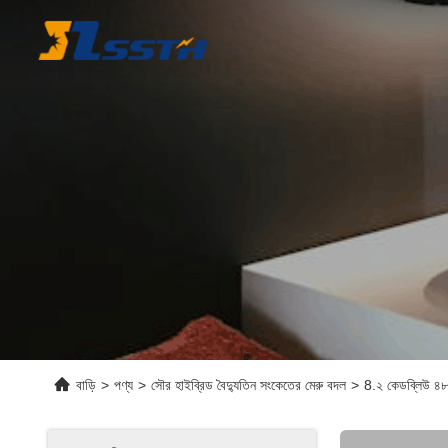
বাড়ি
>
পণ্য
>
সৌর হাইব্রিড বৈদ্যুতিন সংকেতের মেরু বদল
>
8.২ কেডব্লিউ ৪৮ 