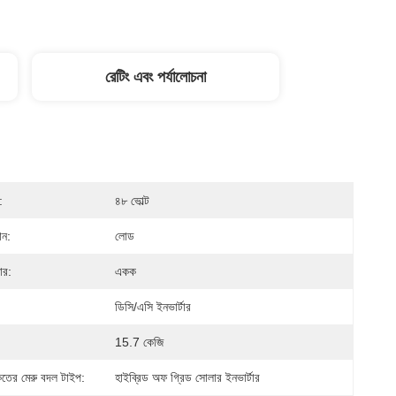
রেটিং এবং পর্যালোচনা
:
৪৮ ভোল্ট
ান:
লোড
ার:
একক
ডিসি/এসি ইনভার্টার
15.7 কেজি
কেতের মেরু বদল টাইপ:
হাইব্রিড অফ গ্রিড সোলার ইনভার্টার