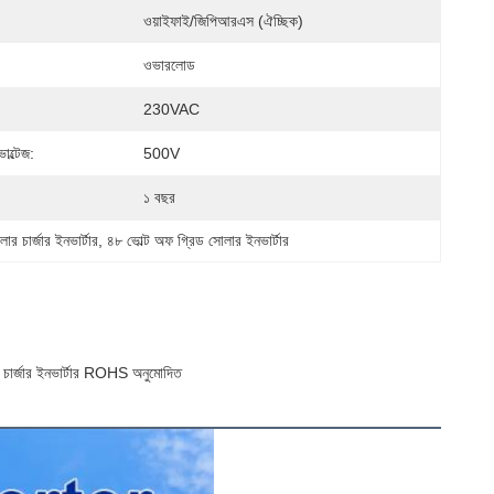
ওয়াইফাই/জিপিআরএস (ঐচ্ছিক)
ওভারলোড
230VAC
ভোল্টেজ:
500V
১ বছর
র চার্জার ইনভার্টার
, 
৪৮ ভোল্ট অফ গ্রিড সোলার ইনভার্টার
র্জার ইনভার্টার ROHS অনুমোদিত