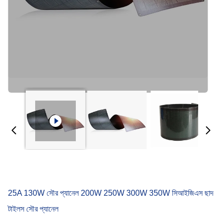
25A 130W সৌর প্যানেল 200W 250W 300W 350W সিআইজিএস ছাদ
টাইলস সৌর প্যানেল