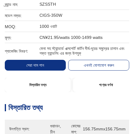
SZSSTH
ব্র্যান্ড নাম:
CIGS-350W
মডেল নম্বর:
1000 ওয়াট
MOQ:
CN¥21.95/watts 1000-1499 watts
মূল্য:
ফেনা সহ স্ট্যান্ডার্ড এক্সপোর্ট কার্টন দীর্ঘ-দূরের সমুদ্রের চালান এবং
প্যাকেজিং বিবরণ:
শক্ত হ্যান্ডলিং এর জন্য উপযুক্
সেরা দাম পান
এখনই যোগাযোগ করুন
বিস্তারিত তথ্য
পণ্যের বর্ণনা
বিস্তারিত তথ্য
গুয়াংডং, 
কোষের
উৎপত্তি স্থল:
156.75mmx156.75mm
চীন
মাপ: