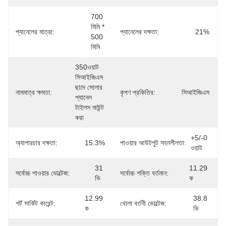
700 
মিমি * 
প্যানেলের মাত্রা:
প্যানেলের দক্ষতা:
21%
500 
মিমি
350ওয়াট 
সিআইজিএস 
ছাদে সোলার 
নামমাত্র ক্ষমতা:
কৃপণ প্রকিতির:
সিআইজিএস
প্যানেল 
টাইলস মাউন্ট 
করা
+5/-0 
অ্যাপারচার দক্ষতা:
15.3%
পাওয়ার আউটপুট সহনশীলতা:
ওয়াট
31 
11.29 
সর্বোচ্চ পাওয়ার ভোল্টেজ:
সর্বোচ্চ শক্তি বর্তমান:
ভি
ক
12.99 
38.8 
শর্ট সার্কিট কারেন্ট:
খোলা বর্তনী ভোল্টেজ:
ক
ভি