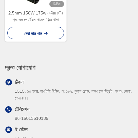
ভিডিও
2.5mm 150W 175w নমনীয় সৌর
প্যানেল পোর্টেবল পাতলা ফিল্ম বাঁকা
সিআইজিএস সৌর প্যানেল
সেরা দাম পান
দ্রুত যোগাযোগ
ঠিকানা
1515, ১৫ তলা, বাওটাই বিল্ডিং, নং ১৮২, বুলান রোড, নানওয়ান স্ট্রিট, লংগাং জেলা,
শেনঝেন।
টেলিফোন
86-15013510135
ই-মেইল