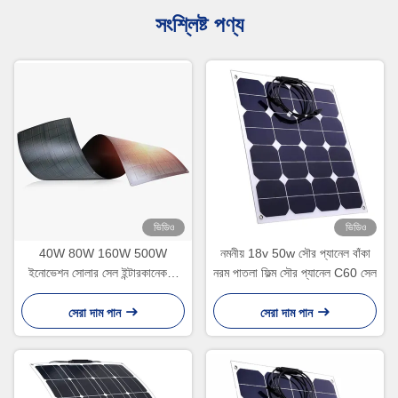
সংশ্লিষ্ট পণ্য
ভিডিও
ভিডিও
40W 80W 160W 500W
নমনীয় 18v 50w সৌর প্যানেল বাঁকা
ইনোভেশন সোলার সেল ইন্টারকানেকশন
নরম পাতলা ফিল্ম সৌর প্যানেল C60 সেল
স্ট্রাকচার সহ পাতলা ফিল্ম রোলযোগ্য
সৌর প্যানেল
সেরা দাম পান
সেরা দাম পান