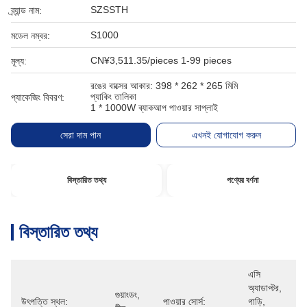
SZSSTH
ব্র্যান্ড নাম:
S1000
মডেল নম্বর:
CN¥3,511.35/pieces 1-99 pieces
মূল্য:
রঙের বাক্সের আকার: 398 * 262 * 265 মিমি
প্যাকিং তালিকা
প্যাকেজিং বিবরণ:
1 * 1000W ব্যাকআপ পাওয়ার সাপ্লাই
সেরা দাম পান
এখনই যোগাযোগ করুন
বিস্তারিত তথ্য
পণ্যের বর্ণনা
বিস্তারিত তথ্য
এসি 
অ্যাডাপ্টর, 
গুয়াংডং, 
উৎপত্তি স্থল:
পাওয়ার সোর্স:
গাড়ি, 