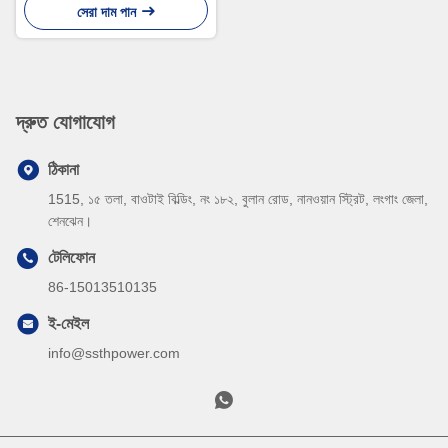
সেরা দাম পান
দ্রুত যোগাযোগ
ঠিকানা
1515, ১৫ তলা, বাওটাই বিল্ডিং, নং ১৮২, বুলান রোড, নানওয়ান স্ট্রিট, লংগাং জেলা,
শেনঝেন।
টেলিফোন
86-15013510135
ই-মেইল
info@ssthpower.com