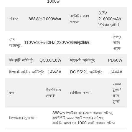
1000w
3.7V 
ব্যাটারির ধারণ
শক্তি:
888WH/1000Watt
216000mAh 
ক্ষমতা:
লিথিয়াম ব্যাটারি
বিশুদ্ধ 
এসি
110V±10%/60HZ;220V±10%/50HZ
আউটপুট তরঙ্গ:
সাইন 
আউটপুট:
ওয়েভ
ইউএসবি আউটপুট:
QC3.0/18W
টাইপ-সি আউটপুট:
PD60W
সিগারেট লাইটার আউটপুট:
14V/8A
DC 55*21 আউটপুট:
14V4A
২০০০ 
ইয়ানতিয়ান/
টুকরা/
বন্দর:
যোগানের ক্ষমতা:
শেকাউ
মাসে 
টুকরা
888wh পোর্টেবল ব্যাক-আপ পাওয়ার স্টেশন
, 
বিশেষভাবে তুলে ধরা:
এমপিপিটি ১০০০ ওয়াট পাওয়ার স্টেশন
, 
এলইডি আলো সহ 1000 ওয়াট পাওয়ার স্টেশন