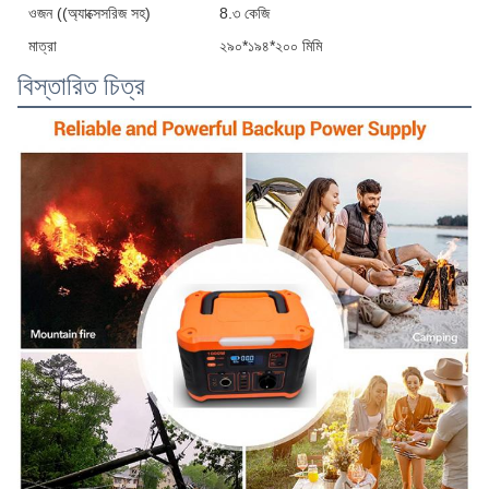
ওজন ((অ্যাক্সেসরিজ সহ)
8.৩ কেজি
মাত্রা
২৯০*১৯৪*২০০ মিমি
বিস্তারিত চিত্র