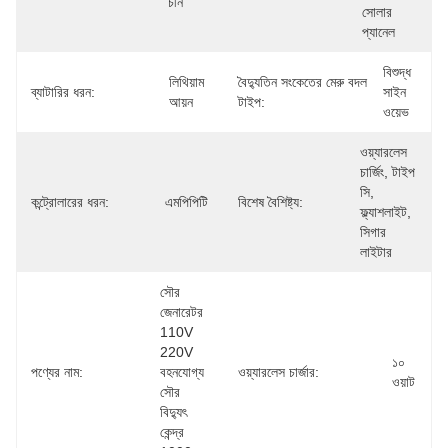
চীন
সোলার 
প্যানেল
বিশুদ্ধ 
লিথিয়াম 
বৈদ্যুতিন সংকেতের মেরু বদল
ব্যাটারির ধরন:
সাইন 
আয়ন
টাইপ:
ওয়েভ
ওয়্যারলেস 
চার্জিং, টাইপ 
সি, 
কন্ট্রোলারের ধরন:
এমপিপিটি
বিশেষ বৈশিষ্ট্য:
ফ্ল্যাশলাইট, 
সিগার 
লাইটার
সৌর 
জেনারেটর 
110V 
220V 
১০ 
পণ্যের নাম:
বহনযোগ্য 
ওয়্যারলেস চার্জার:
ওয়াট
সৌর 
বিদ্যুৎ 
কেন্দ্র 