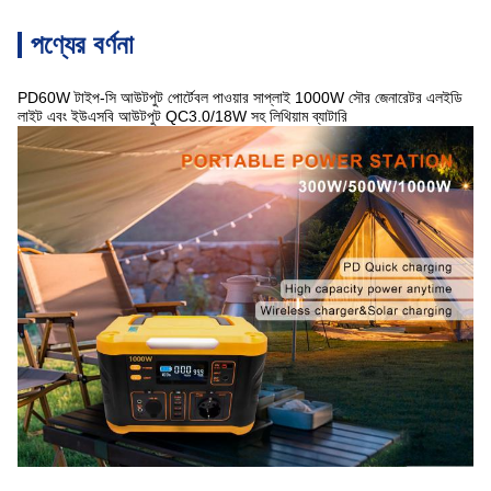
পণ্যের বর্ণনা
PD60W টাইপ-সি আউটপুট পোর্টেবল পাওয়ার সাপ্লাই 1000W সৌর জেনারেটর এলইডি
লাইট এবং ইউএসবি আউটপুট QC3.0/18W সহ লিথিয়াম ব্যাটারি