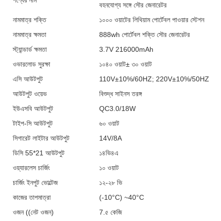
বহনযোগ্য সঙ্গে সৌর জেনারেটর
নামমাত্র শক্তি
১০০০ ওয়াটের লিথিয়াম পোর্টেবল পাওয়ার স্টেশন
নামমাত্র ক্ষমতা
888wh পোর্টেবল শক্তি সৌর জেনারেটর
স্ট্যান্ডার্ড ক্ষমতা
3.7V 216000mAh
ওভারলোড সুরক্ষা
১০৪০ ওয়াট± ৩০ ওয়াট
এসি আউটপুট
110V±10%/60HZ; 220V±10%/50HZ
আউটপুট ওয়েভ
বিশুদ্ধ সাইনস তরঙ্গ
ইউএসবি আউটপুট
QC3.0/18W
টাইপ-সি আউটপুট
৬০ ওয়াট
সিগারেট লাইটার আউটপুট
14V/8A
ডিসি 55*21 আউটপুট
১৪ভি৪এ
ওয়্যারলেস চার্জিং
১০ ওয়াট
চার্জিং ইনপুট ভোল্টেজ
১২-২৮ ভি
কাজের তাপমাত্রা
(-10°C) ~40°C
ওজন ((নেট ওজন)
7.৫ কেজি