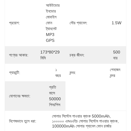
আউটডোর 
ইনডোর 
মোবাইল 
প্রয়োগ:
ফোন 
সৌর প্যানেল:
1.5W
ট্যাবলেট 
MP3 
GPS
173*80*29 
500 
পণ্যের আকার:
চক্র জীবন:
মিমি
বার
১ 
শেনজেন 
গ্যারান্টি:
বন্দর:
বছর
বন্দর
প্রতি 
মাসে 
যোগানের ক্ষমতা:
50000 
পিস/পিস
সোলার সিস্টেম পাওয়ার ব্যাংক 5000mAh
, 
বিশেষভাবে তুলে ধরা:
১০০০০০ এমএএইচ সোলার সিস্টেম পাওয়ার ব্যাংক
, 
100000mAh সোলার প্যানেল ফোন চার্জার