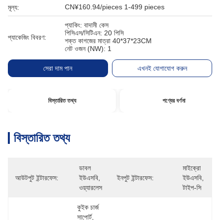
CN¥160.94/pieces 1-499 pieces
মূল্য:
প্যাকিং: বাদামী কেস
পিসিএস/সিটিএন: 20 পিসি
প্যাকেজিং বিবরণ:
শক্ত কাগজের মাত্রা 40*37*23CM
নেট ওজন (NW): 1
সেরা দাম পান
এখনই যোগাযোগ করুন
বিস্তারিত তথ্য
পণ্যের বর্ণনা
বিস্তারিত তথ্য
ডাবল 
মাইক্রো 
আউটপুট ইন্টারফেস:
ইউএসবি, 
ইনপুট ইন্টারফেস:
ইউএসবি, 
ওয়্যারলেস
টাইপ-সি
কুইক চার্জ 
সাপোর্ট, 