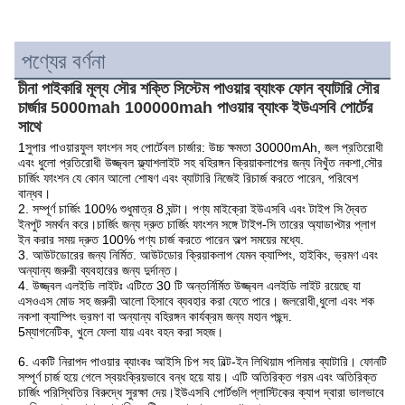
পণ্যের বর্ণনা
চীনা পাইকারি মূল্য সৌর শক্তি সিস্টেম পাওয়ার ব্যাংক ফোন ব্যাটারি সৌর 
চার্জার 5000mah 100000mah পাওয়ার ব্যাংক ইউএসবি পোর্টের 
সাথে
1সুপার পাওয়ারফুল ফাংশন সহ পোর্টেবল চার্জার: উচ্চ ক্ষমতা 30000mAh, জল প্রতিরোধী 
এবং ধুলো প্রতিরোধী উজ্জ্বল ফ্ল্যাশলাইট সহ বহিরঙ্গন ক্রিয়াকলাপের জন্য নিখুঁত নকশা,সৌর 
চার্জিং ফাংশন যে কোন আলো শোষণ এবং ব্যাটারি নিজেই রিচার্জ করতে পারেন, পরিবেশ 
বান্ধব।
2. সম্পূর্ণ চার্জিং 100% শুধুমাত্র 8 ঘন্টা। পণ্য মাইক্রো ইউএসবি এবং টাইপ সি দ্বৈত 
ইনপুট সমর্থন করে।চার্জিং জন্য দ্রুত চার্জিং ফাংশন সঙ্গে টাইপ-সি তারের অ্যাডাপ্টার প্লাগ 
ইন করার সময় দ্রুত 100% পণ্য চার্জ করতে পারেন অল্প সময়ের মধ্যে.
3. আউটডোরের জন্য নির্মিত. আউটডোর ক্রিয়াকলাপ যেমন ক্যাম্পিং, হাইকিং, ভ্রমণ এবং 
অন্যান্য জরুরী ব্যবহারের জন্য দুর্দান্ত।
4. উজ্জ্বল এলইডি লাইটঃ এটিতে 30 টি অন্তর্নির্মিত উজ্জ্বল এলইডি লাইট রয়েছে যা 
এসওএস মোড সহ জরুরী আলো হিসাবে ব্যবহার করা যেতে পারে। জলরোধী,ধুলো এবং শক 
নকশা ক্যাম্পিং ভ্রমণ বা অন্যান্য বহিরঙ্গন কার্যক্রম জন্য মহান পছন্দ.
5ম্যাগনেটিক, খুলে ফেলা যায় এবং বহন করা সহজ।
6. একটি নিরাপদ পাওয়ার ব্যাংকঃ আইসি চিপ সহ বিল্ট-ইন লিথিয়াম পলিমার ব্যাটারি। ফোনটি 
সম্পূর্ণ চার্জ হয়ে গেলে স্বয়ংক্রিয়ভাবে বন্ধ হয়ে যায়। এটি অতিরিক্ত গরম এবং অতিরিক্ত 
চার্জিং পরিস্থিতির বিরুদ্ধে সুরক্ষা দেয়।ইউএসবি পোর্টগুলি প্লাস্টিকের ক্যাপ দ্বারা ভালভাবে 