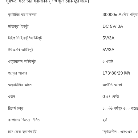
সুরক্ষিত, যাতে তারা স্বাভাবিক বৃষ্টি ও ধুলো থেকে দূরে থাকে।
ব্যাটারির ধারণ ক্ষমতা
30000mA সৌর শক্তি ব
মাইক্রো ইনপুট
DC 5V/ 3A
টাইপ সি ইনপুট/আউটপুট
5V/3A
ইউএসবি আউটপুট
5V/3A
ওয়্যারলেস আউটপুট
৫ ওয়াট
পণ্যের আকার
173*80*29 মিমি
অন্তর্নির্মিত আলো
এলইডি আলো
ওজন
0.৫৪ কেজি
রিচার্জ চক্র
১০০% পর্যন্ত ৫০০ বারের 
কম্পাসের ভিতরে নির্মিত
হ্যাঁ।
তিন মোড ফ্ল্যাশলাইট
স্থিতিশীল - এসওএস - স্