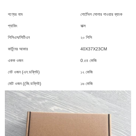
পণ্যের নাম
পোর্টেবল সোলার পাওয়ার ব্যাংক
প্যাকিং
বাক্স
পিসিএস/সিটিএন
২০ পিসি
কার্টুনের আকার
40X37X23CM
একক ওজন
0.৫৪ কেজি
নেট ওজন (এন.ডব্লিউ)
১২ কেজি
মোট ওজন ((জি.ডব্লিউ)
১৬ কেজি