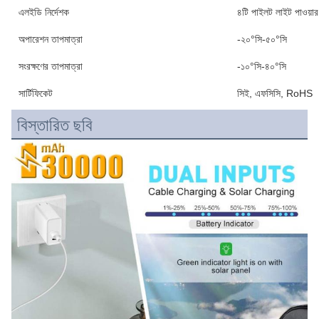
এলইডি নির্দেশক
৪টি পাইলট লাইট পাওয়ার 
অপারেশন তাপমাত্রা
-২০°সি-৫০°সি
সংরক্ষণের তাপমাত্রা
-১০°সি-৪০°সি
সার্টিফিকেট
সিই, এফসিসি, RoHS
বিস্তারিত ছবি