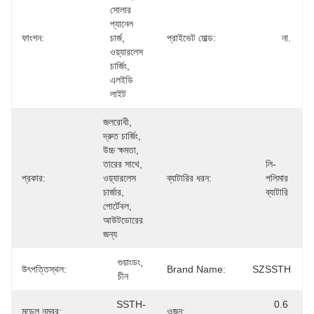
সোলার 
প্যানেল 
ফাংশন:
চার্জ, 
প্রাইভেট মোল্ড:
না.
ওয়্যারলেস 
চার্জিং, 
এলইডি 
লাইট
জলরোধী, 
দ্রুত চার্জিং, 
উচ্চ ক্ষমতা, 
তারের সাথে, 
লি-
প্রকার:
ওয়্যারলেস 
ব্যাটারির ধরন:
পলিমার 
চার্জার, 
ব্যাটারি
পোর্টেবল, 
আউটডোরের 
জন্য
গুয়াংডং, 
উৎপত্তিস্থল:
Brand Name:
SZSSTH
চীন
SSTH-
0.6 
মডেল নম্বর:
ওজন: