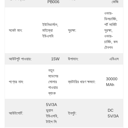
PB006
কেজি
ওভার-
ডিসচার্জিং, 
ইউনিভার্সাল, 
শর্ট সার্কিট 
সকেট মান:
মাইক্রো 
সুরক্ষা:
সুরক্ষা, 
ইউএসবি
ওভার-
চার্জিং, কম 
টেনশন
আউটপুট পাওয়ার:
15W
উপাদান:
এবিএস
নতুন 
মডেলের 
30000 
পণ্যের নাম:
সোলার 
ব্যাটারির ধারণ ক্ষমতা:
MAh
পাওয়ার 
ব্যাংক
5V/3A 
ডুয়াল 
DC 
আউটপোর্ট:
ইনপুট:
ইউএসবি, 
5V/3A
টাইপ সি