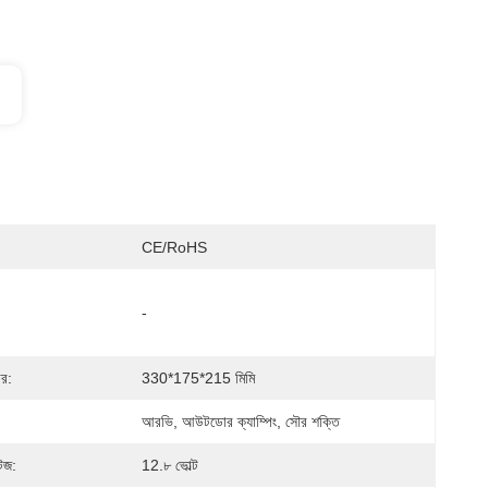
CE/RoHS
-
ার:
330*175*215 মিমি
আরভি, আউটডোর ক্যাম্পিং, সৌর শক্তি
টেজ:
12.৮ ভোল্ট