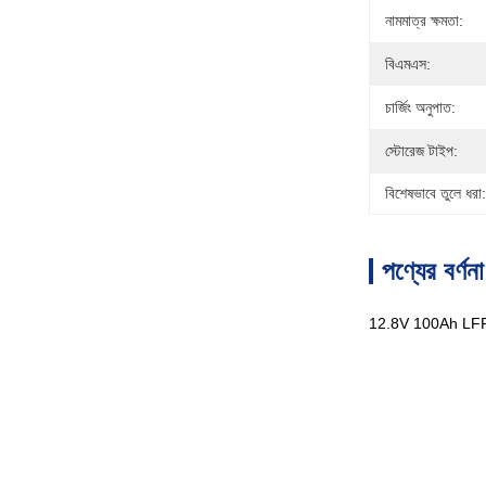
নামমাত্র ক্ষমতা:
বিএমএস:
চার্জিং অনুপাত:
স্টোরেজ টাইপ:
বিশেষভাবে তুলে ধরা:
পণ্যের বর্ণনা
12.8V 100Ah LFP ব্য