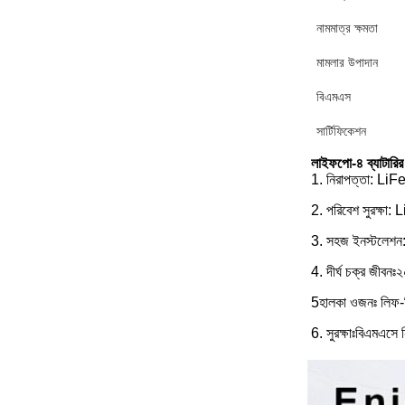
নামমাত্র ক্ষমতা
মামলার উপাদান
বিএমএস
সার্টিফিকেশন
লাইফপো-৪ ব্যাটারির 
1. নিরাপত্তা: LiFe
2. পরিবেশ সুরক্ষা:
3. সহজ ইনস্টলেশন: 
4. দীর্ঘ চক্র জীব
5হালকা ওজনঃ লিফ-পি
6. সুরক্ষাঃবিএমএসে 