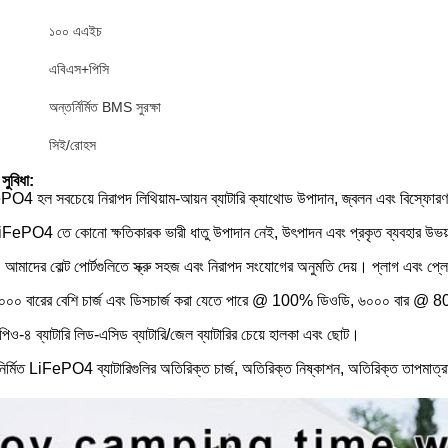
১০০ এএইচ
এবিএস+পিসি
অন্তর্নির্মিত BMS সুরক্ষা
সিই/রোহস
সুবিধা:
PO4 হল সবচেয়ে নিরাপদ লিথিয়াম-আয়ন ব্যাটারি ক্যাথোড উপাদান, জ্বলন এবং বিস্ফোর
 LiFePO4 তে কোনো ক্ষতিকারক ভারী ধাতু উপাদান নেই, উৎপাদন এবং প্রকৃত ব্যবহার উভয় 
আমাদের বোল্ট পোর্টগুলিতে স্ক্রু সহজ এবং নিরাপদ সংযোগের অনুমতি দেয়। প্লাগ এবং প্ল
নঃ২০০০ বারের বেশি চার্জ এবং ডিসচার্জ করা যেতে পারে @ 100% ডিওডি, ৬০০০ বার @
ও-৪ ব্যাটারি লিড-এসিড ব্যাটারি/জেল ব্যাটারির চেয়ে হালকা এবং ছোট।
নির্মিত LiFePO4 ব্যাটারিগুলির অতিরিক্ত চার্জ, অতিরিক্ত নিষ্কাশন, অতিরিক্ত তাপমাত্রা, শর