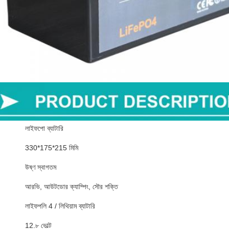
লাইফপো ব্যাটারি
330*175*215 মিমি
উষ্ণ স্বাগতম
আরভি, আউটডোর ক্যাম্পিং, সৌর শক্তি
লাইফপলি 4 / লিথিয়াম ব্যাটারি
12.৮ ভোল্ট