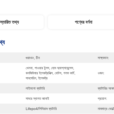
িস্তারিত তথ্য
পণ্যের বর্ণনা
থ্য
গুয়াংডং, চীন
সাক্ষ্যদান:
খেলনা, পাওয়ার টুলস, হোম অ্যাপ্লায়েন্সেস, 
কনজিউমার ইলেকট্রনিক্স, বোটস, গলফ কার্ট, 
ওজন:
সাবমেরিন, ইলেকট্র
লাইফপো ব্যাটারি
ব্যাটারির আক
সাদরে স্বাগত জানাই
প্রয়োগ:
Lifepo4/লিথিয়াম ব্যাটারি
নামমাত্র ভোল্