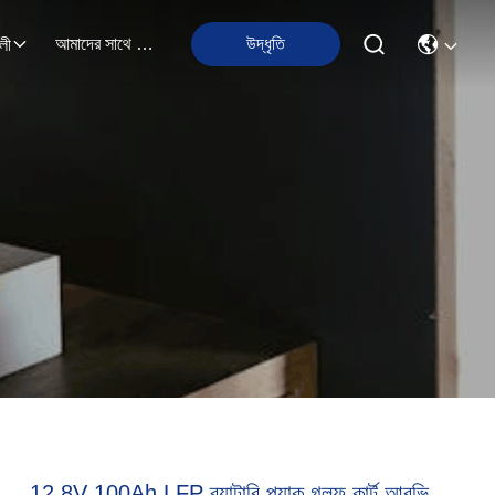
আমাদের সাথে যোগাযোগ
উদ্ধৃতি
লী
12.8V 100Ah LFP ব্যাটারি প্যাক গলফ কার্ট আরভি