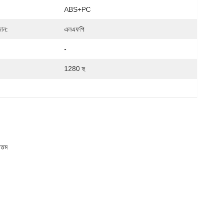
ABS+PC
ান:
এলএফপি
-
1280 হু
গতম