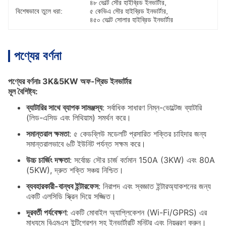
৪৮ ভোল্ট সৌর হাইব্রিড ইনভার্টার
, 
বিশেষভাবে তুলে ধরা:
৫ কেভিএ সৌর হাইব্রিড ইনভার্টার
, 
৪৫০ ভোল্ট সোলার হাইব্রিড ইনভার্টার
পণ্যের বর্ণনা
পণ্যের বর্ণনাঃ 3K&5KW অফ-গ্রিড ইনভার্টার
মূল বৈশিষ্ট্য:
ব্যাটারির সাথে ব্যাপক সামঞ্জস্য
: সর্বাধিক সাধারণ নিম্ন-ভোল্টেজ ব্যাটারি
(লিড-এসিড এবং লিথিয়াম) সমর্থন করে।
সমান্তরাল ক্ষমতা
: ৫ কেডব্লিউ মডেলটি প্রসারিত শক্তির চাহিদার জন্য
সমান্তরালভাবে ৬টি ইউনিট পর্যন্ত সক্ষম করে।
উচ্চ চার্জিং দক্ষতা
: সর্বোচ্চ সৌর চার্জ বর্তমান 150A (3KW) এবং 80A
(5KW), দ্রুত শক্তি সঞ্চয় নিশ্চিত।
ব্যবহারকারী-বান্ধব ইন্টারফেস
: নিরাপদ এবং স্বজ্ঞাত ইন্টারঅ্যাকশনের জন্য
একটি এলসিডি স্ক্রিন দিয়ে সজ্জিত।
দূরবর্তী পর্যবেক্ষণ
: একটি মোবাইল অ্যাপ্লিকেশন (Wi-Fi/GPRS) এর
মাধ্যমে বিএমএস ইন্টিগ্রেশন সহ ইনভার্টারটি মনিটর এবং নিয়ন্ত্রণ করুন।