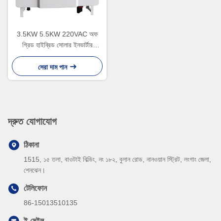
3.5KW 5.5KW 220VAC অফ
গ্রিড হাইব্রিড সোলার ইনভার্টার
এমপিপিটি সোলার চার্জ কন্ট্রোলার
ইনভার্টার
সেরা দাম পান
দ্রুত যোগাযোগ
ঠিকানা
1515, ১৫ তলা, বাওটাই বিল্ডিং, নং ১৮২, বুলান রোড, নানওয়ান স্ট্রিট, লংগাং জেলা,
শেনঝেন।
টেলিফোন
86-15013510135
ই-মেইল