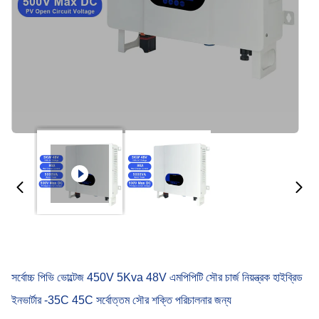
সর্বোচ্চ পিভি ভোল্টেজ 450V 5Kva 48V এমপিপিটি সৌর চার্জ নিয়ন্ত্রক হাইব্রিড
ইনভার্টার -35C 45C সর্বোত্তম সৌর শক্তি পরিচালনার জন্য