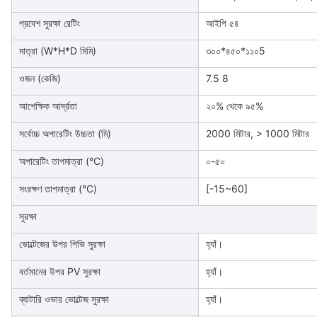
প্রবেশ সুরক্ষা রেটিং
আইপি ৫৪
মাত্রা (W*H*D মিমি)
৩০০*৪৫০*১১০5
ওজন (কেজি)
7.5 8
আপেক্ষিক আর্দ্রতা
২০% থেকে ৯৫%
সর্বোচ্চ অপারেটিং উচ্চতা (মি)
2000 মিটার, > 1000 মিটার
অপারেটিং তাপমাত্রা (°C)
০-৫০
সংরক্ষণ তাপমাত্রা (°C)
[-15~60]
সুরক্ষা
ভোল্টেজের উপর পিভি সুরক্ষা
হ্যাঁ।
বর্তমানের উপর PV সুরক্ষা
হ্যাঁ।
ব্যাটারি ওভার ভোল্টেজ সুরক্ষা
হ্যাঁ।