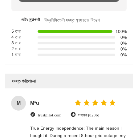
রেটিং স্ন্যাপশট
নিম্নলিখিতগুলি সমস্ত মূল্যায়নের বিতরণ
5 তারা
100%
4 তারা
0%
3 তারা
0%
2 তারা
0%
1 তারা
0%
সমস্ত পর্যালোচনা
M
M*u
trustpilot.com
সহায়ক (8236)
True Energy Independence: The main reason I
bought it. During a recent 8-hour grid outage, my