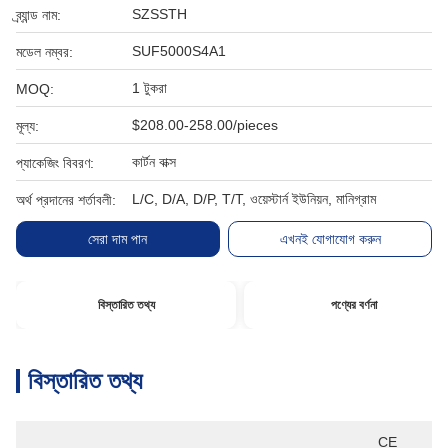
SZSSTH
ব্র্যান্ড নাম:
SUF5000S4A1
মডেল নম্বর:
1 টুকরা
MOQ:
$208.00-258.00/pieces
মূল্য:
কার্টন বাক্স
প্যাকেজিং বিবরণ:
L/C, D/A, D/P, T/T, ওয়েস্টার্ন ইউনিয়ন, মানিগ্রাম
অর্থ প্রদানের শর্তাবলী:
সেরা দাম পান
এখনই যোগাযোগ করুন
বিস্তারিত তথ্য
পণ্যের বর্ণনা
বিস্তারিত তথ্য
CE 