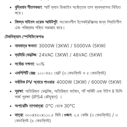
বুদ্ধিমান শীতলকরণ
: স্মার্ট ফ্যান ডিজাইন সর্বোত্তম তাপ ব্যবস্থাপনা নিশ্চিত
করে।
বিশুদ্ধ সাইনস ওয়েভ আউটপুট
: সংবেদনশীল ইলেকট্রনিক্সের জন্য স্থিতিশীল
এবং পরিষ্কার শক্তি সরবরাহ করে।
টেকনিক্যাল স্পেসিফিকেশনঃ
নামমাত্র ক্ষমতা
: 3000W (3KW) / 5000VA (5KW)
ব্যাটারি ভোল্টেজ
: 24VAC (3KW) / 48VAC (5KW)
সর্বোচ্চ দক্ষতা
: ৯৩%
এমপিপিটি রেঞ্জ
: ১০০-৪৫০ ভোল্ট (৩ কেডব্লিউ ও ৫ কেডব্লিউ)
সর্বাধিক PV অ্যারে পাওয়ার
: 4000W (3KW) / 6000W (5KW)
সুরক্ষা
: অতিরিক্ত ভোল্টেজ, অতিরিক্ত বর্তমান, শর্ট সার্কিট এবং টাইপ II ডিসি
সার্জ সুরক্ষা (IP54 রেটযুক্ত) ।
অপারেটিং তাপমাত্রা
: 0°C থেকে 30°C
মাত্রা
: ৩০০x৪৫০x১১০.৫ মিমি।
ওজন
: ২.৫ কেজি (৩ কেডব্লিউ) / ৩
কেডব্লিউ (৫ কেডব্লিউ)