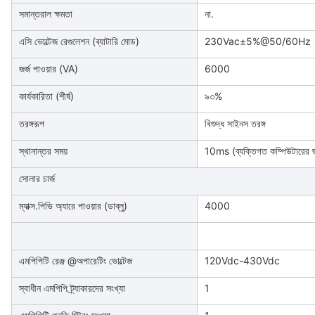
সমান্তরাল ক্ষমতা
না.
এসি ভোল্টেজ রেগুলেশন (ব্যাটারি মোড)
230Vac±5%@50/60Hz
জর্জ পাওয়ার (VA)
6000
কার্যকারিতা (শীর্ষ)
৯৩%
তরঙ্গরূপ
বিশুদ্ধ সাইনস তরঙ্গ
স্থানান্তর সময়
10ms (ব্যক্তিগত কম্পিউটারের জন
সোলার চার্জ
ম্যাক্স.পিভি অ্যারে পাওয়ার (ডাব্লু)
4000
এমপিপিটি রেঞ্জ @অপারেটিং ভোল্টেজ
120Vdc-430Vdc
স্বাধীন এমপিপি ট্র্যাকারদের সংখ্যা
1