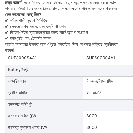
জন্য আদর্শ
: অফ-গ্রিড সোলার সিস্টেম, হোম অ্যাপ্লায়েন্স এবং ব্যাক-আপ
পাওয়ার সলিউশনের জন্য নির্ভরযোগ্য, উচ্চ দক্ষতার শক্তি রূপান্তর প্রয়োজন।
কেন আমাদের বেছে নিন?
✔ শক্তিশালী সুরক্ষা বৈশিষ্ট্য
✔ স্কেলযোগ্য সমান্তরাল কনফিগারেশন
✔ রিয়েল-টাইম ম্যানেজমেন্টের জন্য স্মার্ট অ্যাপ সংযোগ
✔ কমপ্যাক্ট এবং টেকসই নকশা
আজই আমাদের উন্নত অফ-গ্রিড ইনভার্টার দিয়ে আপনার শক্তির স্বাধীনতা
বাড়ান!
SUF3000S4A1
SUF5000S4A1
Batteyইনপুট
ব্যাটারির ধরন
লি-ইলন/লিড-এসিড
ব্যাটারিভোল্টেজ
২৪ ভিডিসি
ইনভার্টার আউটপুট
নামমাত্র শক্তি ((W)
3000
নামমাত্র দৃশ্যমান শক্তি (VA)
3000