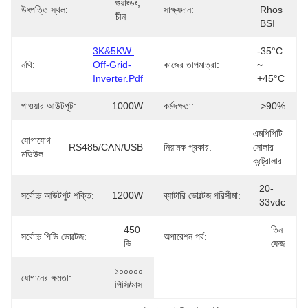
গুয়াংডং, 
উৎপত্তি স্থল:
সাক্ষ্যদান:
Rhos 
চীন
BSI
3K&5KW 
-35°C 
নথি:
Off-Grid-
কাজের তাপমাত্রা:
~ 
Inverter.pdf
+45°C
পাওয়ার আউটপুট:
1000W
কর্মদক্ষতা:
>90%
এমপিপিটি 
যোগাযোগ
RS485/CAN/USB
নিয়ামক প্রকার:
সোলার 
মডিউল:
কন্ট্রোলার
20-
সর্বোচ্চ আউটপুট শক্তি:
1200W
ব্যাটারি ভোল্টেজ পরিসীমা:
33vdc
450 
তিন 
সর্বোচ্চ পিভি ভোল্টেজ:
অপারেশন পর্ব:
ভি
ফেজ
১০০০০০ 
যোগানের ক্ষমতা:
পিসি/মাস