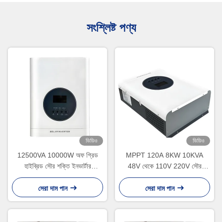
সংশ্লিষ্ট পণ্য
ভিডিও
ভিডিও
12500VA 10000W অফ গ্রিড
MPPT 120A 8KW 10KVA
হাইব্রিড সৌর শক্তি ইনভার্টার
48V থেকে 110V 220V সৌর
সমান্তরাল ফাংশন এবং খাঁটি সাইন ওয়েভ
হাইব্রিড ইনভার্টার
10KW এসি থেকে ডিসি 48V 220V
সেরা দাম পান
সেরা দাম পান