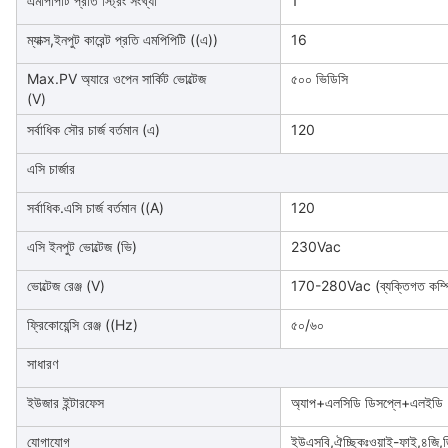
এমপিপিটি প্রতি স্ট্রিং সংখ্যা
1
ম্যাক্স,ইনপুট কারেন্ট প্রতি এমপিপিটি ((এ))
16
Max.PV অ্যারে ওপেন সার্কিট ভোল্টেজ
৫০০ ভিডিসি
(V)
সর্বাধিক সৌর চার্জ বর্তমান (এ)
120
এসি চার্জার
সর্বাধিক.এসি চার্জ বর্তমান ((A)
120
এসি ইনপুট ভোল্টেজ (ভি)
230Vac
ভোল্টেজ রেঞ্জ (V)
170-280Vac (ব্যক্তিগত কম্পিউ
ফ্রিকোয়েন্সি রেঞ্জ ((Hz)
৫০/৬০
সাধারণ
ইউজার ইন্টারফেস
অ্যাপ+এলসিডি ডিসপ্লে+এলইডি
যোগাযোগ
ইউএসবি,ঐচ্ছিকঃওয়াই-ফাই,৪জ