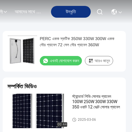
আমাদের সাথে যোগাযোগ
উদ্ধৃতি
লী
PERC একক স্ফটিক 350W 330W 300W একক
সৌর প্যানেল 72 সেল সৌর প্যানেল 360W
এখনই যোগাযোগ করুন
আরও জানুন
সম্পর্কিত ভিডিও
স্ট্যান্ডার্ড পিভি সোলার প্যানেল
100W 250W 300W 330W
350 ওয়াট 12 ভোল্ট সোলার প্যানেল
Aluminum Glass Solar Panel
2025-03-06
00:44