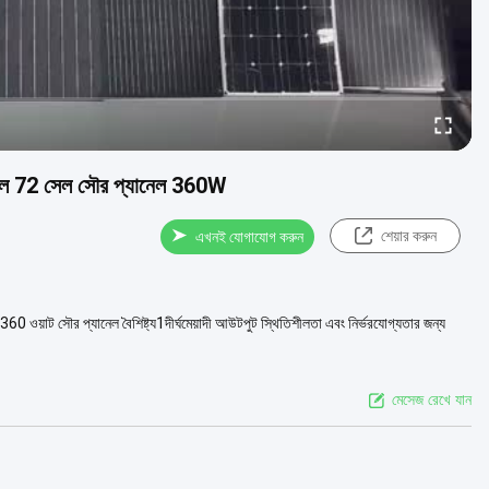
 72 সেল সৌর প্যানেল 360W
শেয়ার করুন
এখনই যোগাযোগ করুন
র প্যানেল বৈশিষ্ট্য1দীর্ঘমেয়াদী আউটপুট স্থিতিশীলতা এবং নির্ভরযোগ্যতার জন্য
মেসেজ রেখে যান