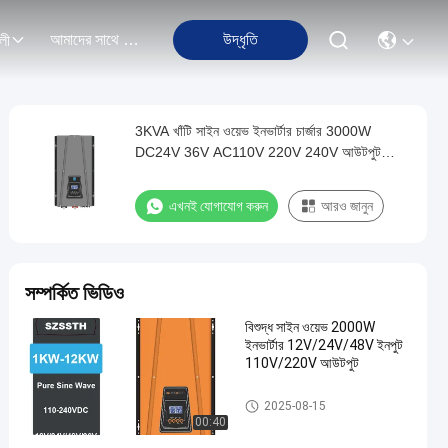
আমাদের সাথে যোগাযোগ
উদ্ধৃতি
লী
3KVA খাঁটি সাইন ওয়েভ ইনভার্টার চার্জার 3000W
DC24V 36V AC110V 220V 240V আউটপুট
প্রকারের জন্য
এখনই যোগাযোগ করুন
আরও জানুন
সম্পর্কিত ভিডিও
বিশুদ্ধ সাইন ওয়েভ 2000W
ইনভার্টার 12V/24V/48V ইনপুট
110V/220V আউটপুট
Pure Sine Wave Power Inverter
2025-08-15
00:40