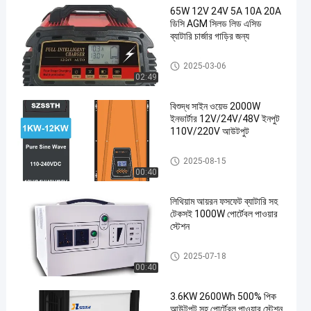
65W 12V 24V 5A 10A 20A
ডিসি AGM সিলড লিড এসিড
ব্যাটারি চার্জার গাড়ির জন্য
ব্যাটারি চার্জার
2025-03-06
02:49
বিশুদ্ধ সাইন ওয়েভ 2000W
ইনভার্টার 12V/24V/48V ইনপুট
110V/220V আউটপুট
Pure Sine Wave Power Inverter
2025-08-15
00:40
লিথিয়াম আয়রন ফসফেট ব্যাটারি সহ
টেকসই 1000W পোর্টেবল পাওয়ার
স্টেশন
বহনযোগ্য পাওয়ার স্টেশন
2025-07-18
00:40
3.6KW 2600Wh 500% পিক
আউটপুট সহ পোর্টেবল পাওয়ার স্টেশন