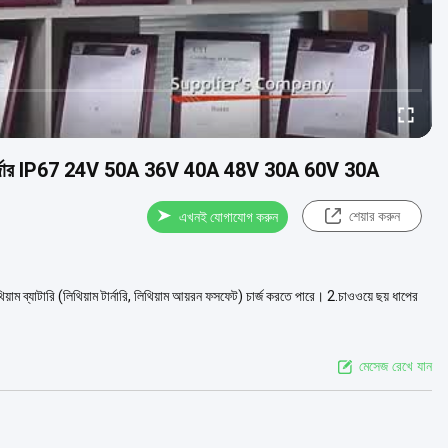
রি চার্জার IP67 24V 50A 36V 40A 48V 30A 60V 30A
শেয়ার করুন
এখনই যোগাযোগ করুন
িয়াম ব্যাটারি (লিথিয়াম টার্নারি, লিথিয়াম আয়রন ফসফেট) চার্জ করতে পারে। 2.চাওওয়ে ছয় ধাপের
মেসেজ রেখে যান