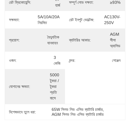
রেট ফ্রিকোয়েন্সি:
সম্পূর্ণ লোড দক্ষতা:
≥93%
হার্জ
5A/10A/20A 
AC130V-
সক্ষমতা:
রেট ইনপুট ভোল্টেজ:
নিয়মিত
250V
AGM 
বৈদ্যুতিক 
প্রয়োগ:
ব্যাটারির আকার:
সীসা 
যানবাহন
অ্যাসিড
3 
ওজন:
বন্দর:
শেঞ্জেন
কেজি
5000 
টুকরা / 
যোগানের ক্ষমতা:
টুকরা 
প্রতি 
মাসে
65W সিলড লিড এসিড ব্যাটারি চার্জার
, 
বিশেষভাবে তুলে ধরা:
AGM সিলড লিড এসিড ব্যাটারি চার্জার