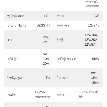
ওভারকারেন্ট, 
ওভারভোল্টেজ
প্রাইভেট মোল্ড:
হ্যাঁ।
ফাংশন:
FCP
Brand Name:
SZSSTH
মডেল নম্বর:
12v24v
12V/10a, 
ডিসি, 
বন্দর:
ইনপুট:
12V/20A, 
এসি
12V/5A
5A 
আউটপুট:
10A 
আউটপুট পাওয়ার:
65W
20A
লিড 
উৎপত্তিস্থল:
চীন
সিল টাইপ:
এসিড/
এজিএম
12v24v 
360*280*220 
ভোল্টেজ:
আকার:
সামঞ্জস্যযোগ্য
মিমি
৫০ 