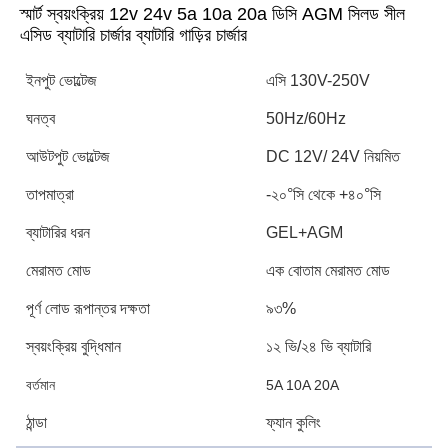
স্মার্ট স্বয়ংক্রিয় 12v 24v 5a 10a 20a ডিসি AGM সিলড সীল 
এসিড ব্যাটারি চার্জার ব্যাটারি গাড়ির চার্জার
ইনপুট ভোল্টেজ
এসি 130V-250V
ঘনত্ব
50Hz/60Hz
আউটপুট ভোল্টেজ
DC 12V/ 24V নিয়মিত
তাপমাত্রা
-২০°সি থেকে +৪০°সি
ব্যাটারির ধরন
GEL+AGM
মেরামত মোড
এক বোতাম মেরামত মোড
পূর্ণ লোড রূপান্তর দক্ষতা
৯৩%
স্বয়ংক্রিয় বুদ্ধিমান
১২ ভি/২৪ ভি ব্যাটারি
বর্তমান
5A 10A 20A
ঠান্ডা
ফ্যান কুলিং