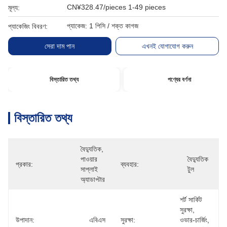
CN¥328.47/pieces 1-49 pieces
মূল্য:
প্যাকেজ: 1 পিসি / শক্ত কাগজ
প্যাকেজিং বিবরণ:
সেরা দাম পান
এখনই যোগাযোগ করুন
বিস্তারিত তথ্য
পণ্যের বর্ণনা
বিস্তারিত তথ্য
বৈদ্যুতিক, 
পাওয়ার 
বৈদ্যুতিক 
প্রকার:
ব্যবহার:
সাপ্লাই 
টুল
অ্যাডাপ্টার
শর্ট সার্কিট 
সুরক্ষা, 
উপাদান:
এবিএস
সুরক্ষা:
ওভার-চার্জিং, 