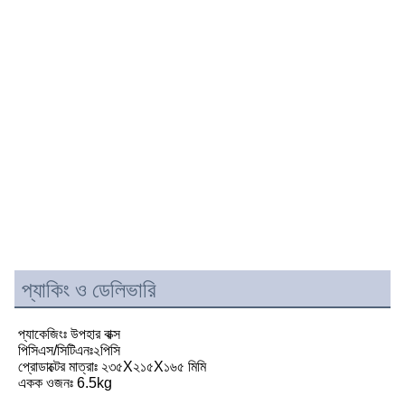
প্যাকিং ও ডেলিভারি
প্যাকেজিংঃ উপহার বাক্স
পিসিএস/সিটিএনঃ২পিসি
প্রোডাক্টের মাত্রাঃ ২৩৫X২১৫X১৬৫ মিমি
একক ওজনঃ 6.5kg