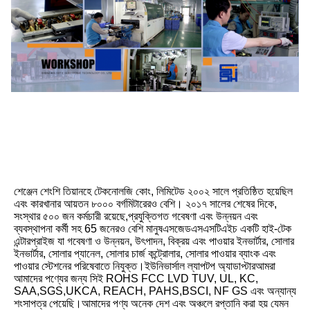
শেঞ্জেন শেংশি তিয়ানহে টেকনোলজি কোং, লিমিটেড ২০০২ সালে প্রতিষ্ঠিত হয়েছিল 
এবং কারখানার আয়তন ৮০০০ বর্গমিটারেরও বেশি। ২০১৭ সালের শেষের দিকে, 
সংস্থার ৫০০ জন কর্মচারী রয়েছে,প্রযুক্তিগত গবেষণা এবং উন্নয়ন এবং 
ব্যবস্থাপনা কর্মী সহ 65 জনেরও বেশি মানুষএসজেডএসএসটিএইচ একটি হাই-টেক 
এন্টারপ্রাইজ যা গবেষণা ও উন্নয়ন, উৎপাদন, বিক্রয় এবং পাওয়ার ইনভার্টার, সোলার 
ইনভার্টার, সোলার প্যানেল, সোলার চার্জ কন্ট্রোলার, সোলার পাওয়ার ব্যাংক এবং 
পাওয়ার স্টেশনের পরিষেবাতে নিযুক্ত।ইউনিভার্সাল ল্যাপটপ অ্যাডাপ্টারআমরা 
আমাদের পণ্যের জন্য সিই ROHS FCC LVD TUV, UL, KC, 
SAA,SGS,UKCA, REACH, PAHS,BSCI, NF GS এবং অন্যান্য 
শংসাপত্র পেয়েছি।আমাদের পণ্য অনেক দেশ এবং অঞ্চলে রপ্তানি করা হয় যেমন 