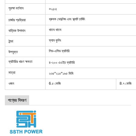
সুরক্ষা বর্তমান
>২৫এ
ধ্রুবক ভোল্টেজ এবং ফ্ল্যাট চার্জিং
চার্জার প্রক্রিয়া
ধাতব ধাতব
বাহ্যিক উপাদান
ফ্যান কুলিং
ঠান্ডা
লিড-এসিড ব্যাটারি
উপযুক্ত
ব্যাটারির ধারণ ক্ষমতা
৪-২০০ এএইচ ব্যাটারি
মাত্রা
২৩৫*২১৫*১৬৫ মিমি
ওজন
6.৫ কেজি
8.৭ কেজি
পণ্যের বিবরণ