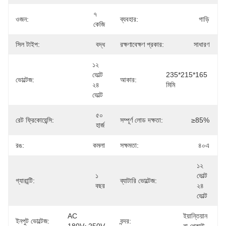
৭ 
ওজন:
ব্যবহার:
গাড়ি
কেজি
সিল টাইপ:
বদ্ধ
রক্ষণাবেক্ষণ প্রকার:
সাধারণ
১২ 
ভোল্ট 
235*215*165 
ভোল্টেজ:
আকার:
২৪ 
মিমি
ভোল্ট
৫০ 
রেট ফ্রিকোয়েন্সি:
সম্পূর্ণ লোড দক্ষতা:
≥85%
হার্জ
রঙ:
কমলা
সক্ষমতা:
৪০এ
১২ 
১ 
ভোল্ট 
গ্যারান্টি:
ব্যাটারি ভোল্টেজ:
বছর
২৪ 
ভোল্ট
AC 
ইয়ান্তিয়ান 
ইনপুট ভোল্টেজ:
বন্দর: