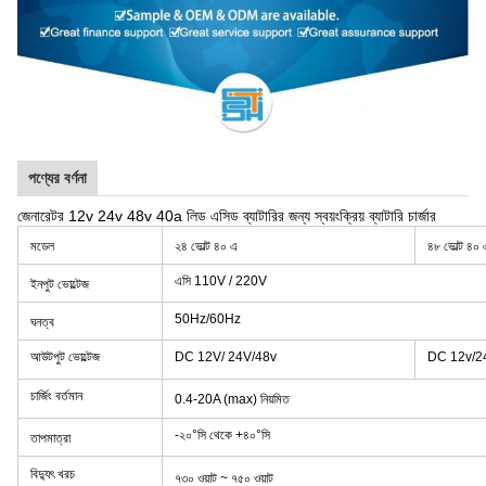
পণ্যের বর্ণনা
জেনারেটর 12v 24v 48v 40a লিড এসিড ব্যাটারির জন্য স্বয়ংক্রিয় ব্যাটারি চার্জার
মডেল
২৪ ভোল্ট ৪০ এ
৪৮ ভোল্ট ৪০ 
এসি 110V / 220V
ইনপুট ভোল্টেজ
50Hz/60Hz
ঘনত্ব
আউটপুট ভোল্টেজ
DC 12V/ 24V/48v
DC 12v/2
চার্জিং বর্তমান
0.4-20A (max) নিয়মিত
-২০°সি থেকে +৪০°সি
তাপমাত্রা
বিদ্যুৎ খরচ
৭৩০ ওয়াট ~ ৭৫০ ওয়াট