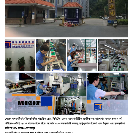
শেঞ্জেন এসএসটিএইচ ইলেকট্রনিক প্রযুক্তি কোং, লিমিটেড ২০০২ সালে প্রতিষ্ঠিত হয়েছিল এবং কারখানার আয়তন ৮০০০ বর্গ
মিটারেরও বেশি। ২০১৭ সালের শেষের দিকে, সংস্থার ৫০০ জন কর্মচারী রয়েছে,প্রযুক্তিগত গবেষণা এবং উন্নয়ন এবং ব্যবস্থাপনা
কর্মী সহ 65 জনেরও বেশি মানুষ.
এসএসটিএইচ-এ আমাদের ব্র্যান্ড "মাইন্ড" এবং "এসএসটিএইচ" রয়েছে।