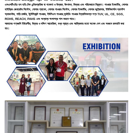
এসএসটিএইচ হল হাই-টেক এন্টারপ্রাইজ যা গবেষণা ও উন্নয়ন, উৎপাদন, বিক্রয় এবং পরিষেবাতে নিযুক্ত।
পাওয়ার ইনভার্টার, সোলার
হাইব্রিড জেনারেটর সিস্টেম, সোলার প্যানেল, সোলার পাওয়ার সিস্টেম, সোলার ইনভার্টার, সোলার কন্ট্রোলার, ইউনিভার্সাল ল্যাপটপ
অ্যাডাপ্টার, গাড়ি চার্জার, ইন্টেলিজেন্ট পাওয়ার, ইউপিএস পাওয়ার,স্যুইচিং পাওয়ার ইত্যাদিসমস্ত পণ্য TUV, UL, CE, SGS,
ROHS, REACH, PAHS এবং অন্যান্য শংসাপত্র পাস করতে পারে।
আমাদের পণ্যগুলি ইউরেশীয়, উত্তর ও দক্ষিণ আমেরিকা, মধ্য প্রাচ্য এবং আফ্রিকার মতো অনেক দেশ এবং অঞ্চলে রফতানি করা
হয়।