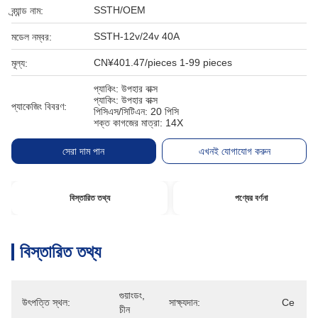
SSTH/OEM
ব্র্যান্ড নাম:
SSTH-12v/24v 40A
মডেল নম্বর:
CN¥401.47/pieces 1-99 pieces
মূল্য:
প্যাকিং: উপহার বাক্স
প্যাকিং: উপহার বাক্স
প্যাকেজিং বিবরণ:
পিসিএস/সিটিএন: 20 পিসি
শক্ত কাগজের মাত্রা: 14X
সেরা দাম পান
এখনই যোগাযোগ করুন
বিস্তারিত তথ্য
পণ্যের বর্ণনা
বিস্তারিত তথ্য
গুয়াংডং, 
উৎপত্তি স্থল:
সাক্ষ্যদান:
Ce
চীন