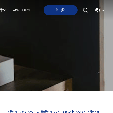
আমাদের সাথে যোগাযোগ
উদ্ধৃতি
লী
এসি 110V 220V ডিসি 12V 100Ah 24V এজিএম