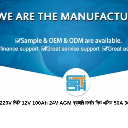
20V ডিসি 12V 100Ah 24V AGM ব্যাটারি চার্জার লিড এসিড 50A 36V 4