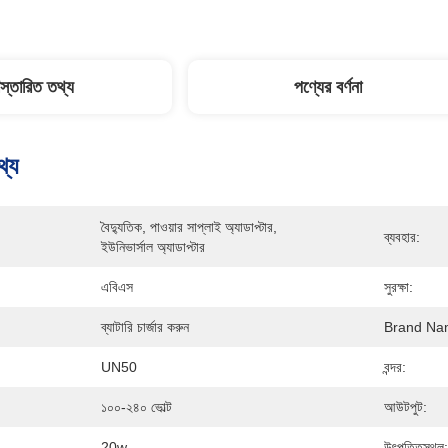
িস্তারিত তথ্য
পণ্যের বর্ণনা
থ্য
বৈদ্যুতিক, পাওয়ার সাপ্লাই অ্যাডাপ্টার, 
ব্যবহার:
ইউনিভার্সাল অ্যাডাপ্টার
এবিএস
সুরক্ষা:
ব্যাটারি চার্জার করুন
Brand Na
UN50
বন্দর:
১০০-২৪০ ভোল্ট
আউটপুট:
20w
উৎপত্তিস্থল: