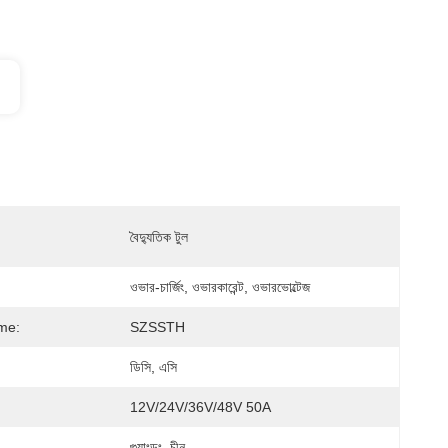
বৈদ্যুতিক টুল
ওভার-চার্জিং, ওভারকারেন্ট, ওভারভোল্টেজ
me:
SZSSTH
ডিসি, এসি
12V/24V/36V/48V 50A
গুয়াংডং, চীন