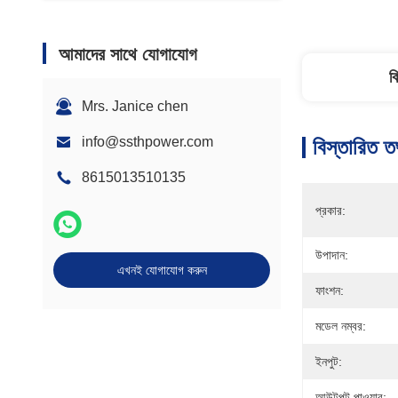
আমাদের সাথে যোগাযোগ
ব
Mrs. Janice chen
info@ssthpower.com
বিস্তারিত ত
8615013510135
প্রকার:
উপাদান:
এখনই যোগাযোগ করুন
ফাংশন:
মডেল নম্বর:
ইনপুট:
আউটপুট পাওয়ার: